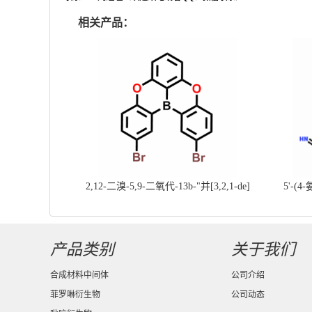
相关产品：
2,12-二溴-5,9-二氧代-13b-"并[3,2,1-de]
5'-(4
蒽||CAS号：2417303-49-0||科研现货产
基]
品；对国内高校及研究所先发货、后付款
产品类别
关于我们
合成材料中间体
公司介绍
菲罗啉衍生物
公司动态