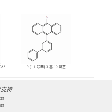
CAS
9-[1,1-联苯]-3-基-10-溴蒽
术支持
工网
务网