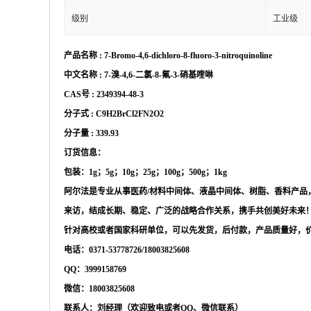
级别
工业级
产品名称
:
7-Bromo-4,6-dichloro-8-fluoro-3-nitroquinoline
中文名称
:
7-溴-4,6-二氯-8-氟-3-硝基喹啉
CAS号 :
2349394-48-3
分子式
:
C9H2BrCl2FN2O2
分子量
:
339.93
订货信息：
包装：
1g；5g；10g；25g；100g；500g；1kg
阿尔法是专业从事医药
/材料中间体、液晶中间体、树脂、香料产
来访，结成长期、稳定、广泛的战略合作关系，携手共创美好未来
针对高校或者国家科研单位，可以先发货，后付款，产品质量好，
电话：
0371-53778726/18003825608
QQ：3999158769
微信：
18003825608
联系人：刘经理（欢迎致电或者
QQ、微信联系）