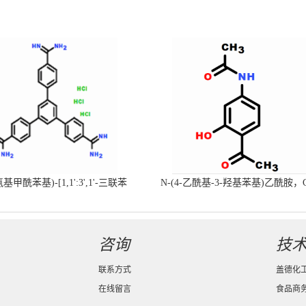
-氨基甲酰苯基)-[1,1':3',1'-三联苯
N-(4-乙酰基-3-羟基苯基)乙酰胺，
-4,4'-二(羧肟酰胺)三盐酸盐
号：40547-58-8现货促销产品
咨询
技
联系方式
盖德化
在线留言
食品商