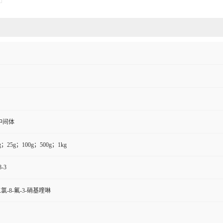
中间体
g；25g；100g；500g；1kg
8-3
-二氯-8-氟-3-硝基喹啉