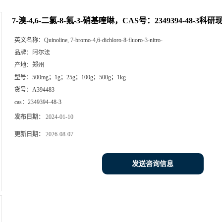
7-溴-4,6-二氯-8-氟-3-硝基喹啉，CAS号：2349394-48-3科
英文名称：
Quinoline, 7-bromo-4,6-dichloro-8-fluoro-3-nitro-
品牌：
阿尔法
产地：
郑州
型号：
500mg；1g；25g；100g；500g；1kg
货号：
A394483
cas：
2349394-48-3
发布日期：
2024-01-10
更新日期：
2026-08-07
发送咨询信息