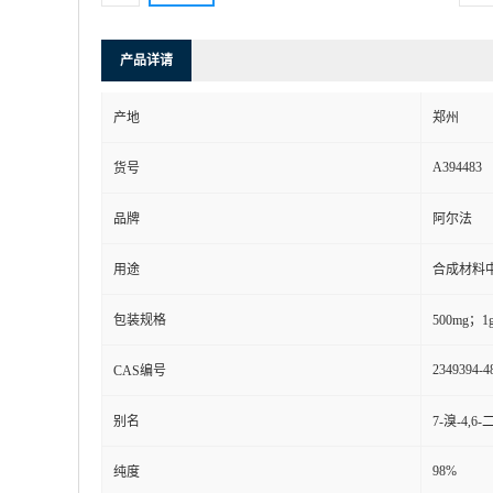
产品详请
产地
郑州
A394483
货号
品牌
阿尔法
用途
合成材料
包装规格
500mg；1
2349394-4
CAS编号
别名
7-溴-4,6
98%
纯度