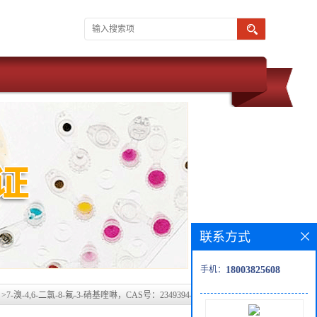
联系方式
手机：
18003825608
>
7-溴-4,6-二氯-8-氟-3-硝基喹啉，CAS号：2349394-48-3科研现货产品