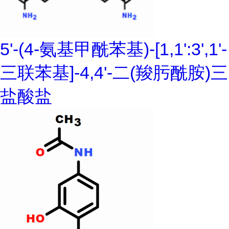
5'-(4-氨基甲酰苯基)-[1,1':3',1'-
三联苯基]-4,4'-二(羧肟酰胺)三
盐酸盐