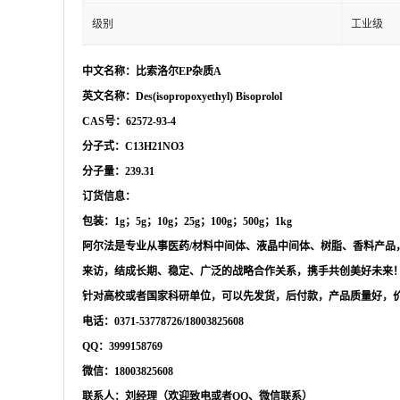
级别
工业级
中文名称：比索洛尔
EP杂质A
英文名称：
Des(isopropoxyethyl) Bisoprolol
CAS号：62572-93-4
分子式：
C13H21NO3
分子量：
239.31
订货信息：
包装：
1g；5g；10g；25g；100g；500g；1kg
阿尔法是专业从事医药
/材料中间体、液晶中间体、树脂、香料产
来访，结成长期、稳定、广泛的战略合作关系，携手共创美好未来
针对高校或者国家科研单位，可以先发货，后付款，产品质量好，
电话：
0371-53778726/18003825608
QQ：3999158769
微信：
18003825608
联系人：刘经理（欢迎致电或者
QQ、微信联系）