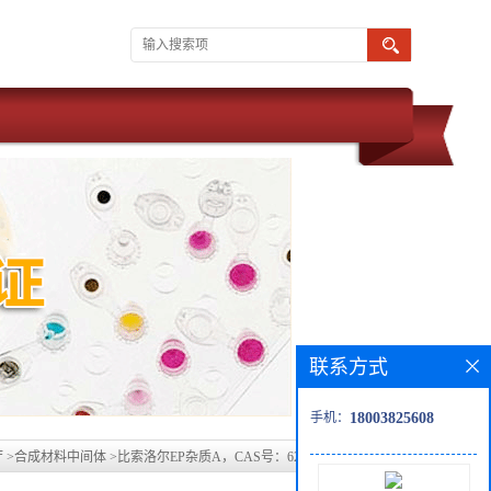
联系方式
手机：
18003825608
厅
>
合成材料中间体
>
比索洛尔EP杂质A，CAS号：62572-93-4现货产品