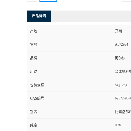
产品详请
产地
郑州
A572934
货号
品牌
阿尔法
用途
合成材料
包装规格
5g；25g；
62572-93-
CAS编号
别名
比索洛尔E
98%
纯度