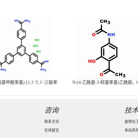
-氨基甲酰苯基)-[1,1':3',1'-三联苯
N-(4-乙酰基-3-羟基苯基)乙酰胺，
-4,4'-二(羧肟酰胺)三盐酸盐
号：40547-58-8现货促销产品
咨询
技
联系方式
盖德化
在线留言
食品商