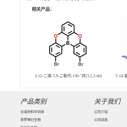
相关产品：
2,12-二溴-5,9-二氧代-13b-"并[3,2,1-de]
5'-(4
蒽||CAS号：2417303-49-0||科研现货产
基]
品；对国内高校及研究所先发货、后付款
产品类别
关于我们
合成材料中间体
公司介绍
菲罗啉衍生物
公司动态