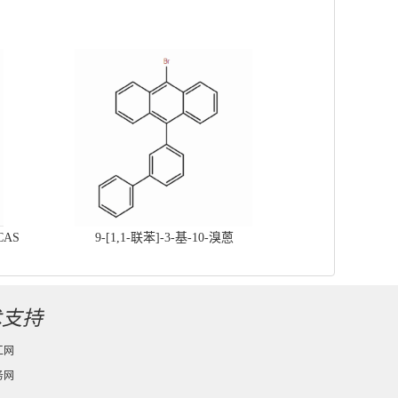
CAS
9-[1,1-联苯]-3-基-10-溴蒽
术支持
工网
务网