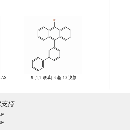
CAS
9-[1,1-联苯]-3-基-10-溴蒽
术支持
工网
务网