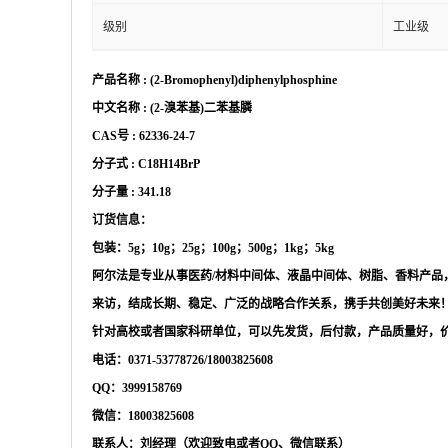
级别
工业级
产品名称
:
(2-Bromophenyl)diphenylphosphine
中文名称
:
(2-溴苯基)二苯基膦
CAS号 :
62336-24-7
分子式
:
C18H14BrP
分子量
:
341.18
订货信息：
包装：
5g；10g；25g；100g；500g；1kg；5kg
阿尔法是专业从事医药
/材料中间体、液晶中间体、树脂、香料产
来访，结成长期、稳定、广泛的战略合作关系，携手共创美好未来
针对高校或者国家科研单位，可以先发货，后付款，产品质量好，
电话：
0371-53778726/18003825608
QQ：3999158769
微信：
18003825608
联系人：刘经理（欢迎致电或者
QQ、微信联系）