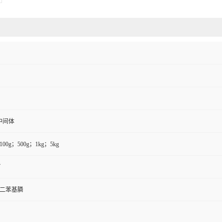
中间体
100g；500g；1kg；5kg
7
基)二苯基膦