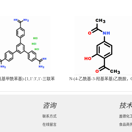
-氨基甲酰苯基)-[1,1':3',1'-三联苯
N-(4-乙酰基-3-羟基苯基)乙酰胺，
-4,4'-二(羧肟酰胺)三盐酸盐
号：40547-58-8现货促销产品
咨询
技
联系方式
盖德化
在线留言
食品商