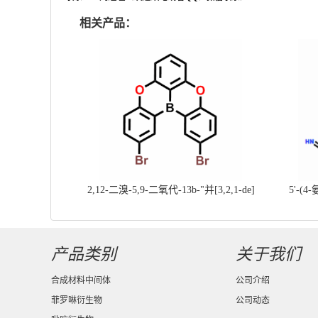
相关产品：
2,12-二溴-5,9-二氧代-13b-"并[3,2,1-de]
5'-(4
蒽||CAS号：2417303-49-0||科研现货产
基]
品；对国内高校及研究所先发货、后付款
产品类别
关于我们
合成材料中间体
公司介绍
菲罗啉衍生物
公司动态