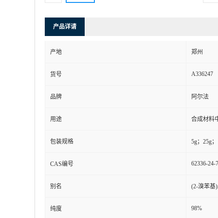
产品详请
产地
郑州
A336247
货号
品牌
阿尔法
用途
合成材料
包装规格
5g；25g；
62336-24-
CAS编号
别名
(2-溴苯
98%
纯度