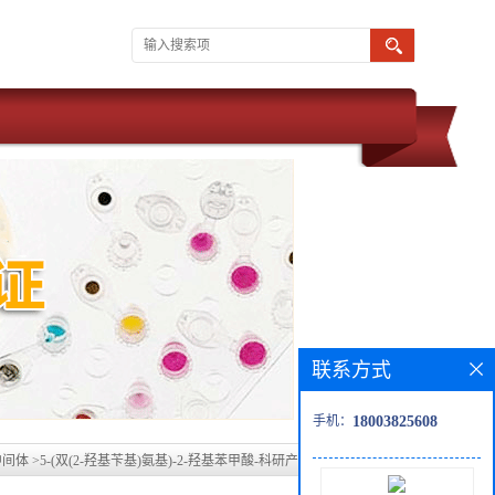
联系方式
手机：
18003825608
中间体
>
5-(双(2-羟基苄基)氨基)-2-羟基苯甲酸-科研产品，大货也可提供