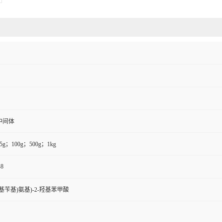
中间体
5g；100g；500g；1kg
-8
-羟基苄基)氨基)-2-羟基苯甲酸