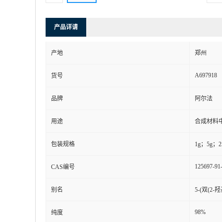
产品详请
产地
郑州
A697918
货号
品牌
阿尔法
用途
合成材料
包装规格
1g；5g；2
125697-91
CAS编号
别名
5-(双(2
98%
纯度