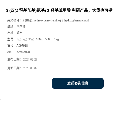
5-(双(2-羟基苄基)氨基)-2-羟基苯甲酸-科研产品，大货也可
英文名称：
5-(Bis(2-hydroxybenzyl)amino)-2-hydroxybenzoic acid
品牌：
阿尔法
产地：
郑州
型号：
1g；5g；25g；100g；500g；1kg
货号：
A697918
cas：
125697-91-8
发布日期：
2024-02-28
更新日期：
2026-08-07
发送咨询信息