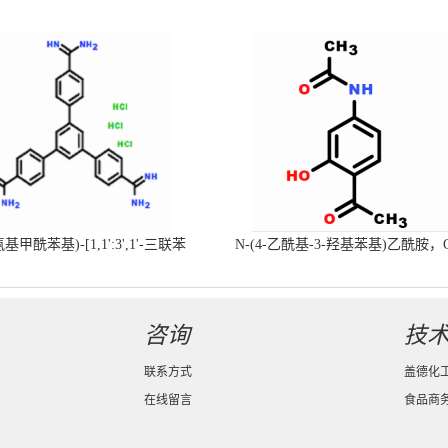
-氨基甲酰苯基)-[1,1':3',1'-三联苯
N-(4-乙酰基-3-羟基苯基)乙酰胺，
-4,4'-二(羧肟酰胺)三盐酸盐
号：40547-58-8现货促销产品
咨询
技
联系方式
盖德化
在线留言
食品商