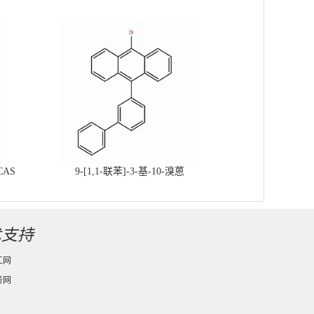
CAS
9-[1,1-联苯]-3-基-10-溴蒽
术支持
工网
务网