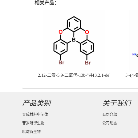
相关产品：
2,12-二溴-5,9-二氧代-13b-"并[3,2,1-de]
5'-(4
蒽||CAS号：2417303-49-0||科研现货产
基]
品；对国内高校及研究所先发货、后付款
产品类别
关于我们
合成材料中间体
公司介绍
菲罗啉衍生物
公司动态
吡啶衍生物