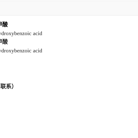
甲酸
ydroxybenzoic acid
甲酸
ydroxybenzoic acid
Q联系）