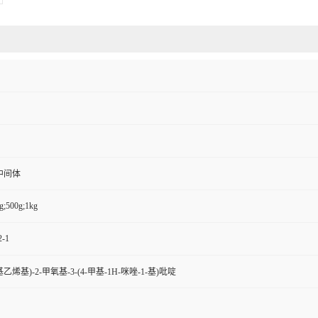
中间体
g;500g;1kg
2-1
基乙烯基)-2-甲氧基-3-(4-甲基-1H-咪唑-1-基)吡啶