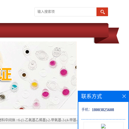
联系方式
手机：
18003825608
材料中间体
>
6-(1-乙氧基乙烯基)-2-甲氧基-3-(4-甲基-1H-咪唑-1-基)吡啶