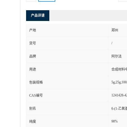
产品详请
产地
郑州
/
货号
品牌
阿尔法
用途
合成材料
5g;25g;100
包装规格
1241428-4
CAS编号
别名
6-(1-乙氧
98%
纯度