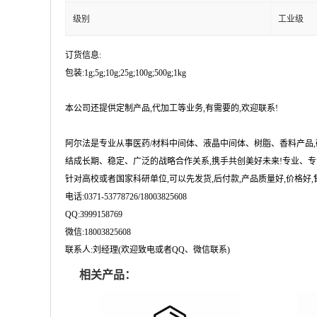
级别
工业级
订货信息:
包装:1g;5g;10g;25g;100g;500g;1kg
本公司还提供定制产品,代加工等业务,有需要的,欢迎联系!
阿尔法是专业从事医药/材料中间体、液晶中间体、树脂、香料产品
结成长期、稳定、广泛的战略合作关系,携手共创美好未来!专业、专
针对高校或者国家科研单位,可以先发货,后付款,产品质量好,价格好,售
电话:0371-53778726/18003825608
QQ:3999158769
微信:18003825608
联系人:刘经理(欢迎致电或者QQ、微信联系)
相关产品：