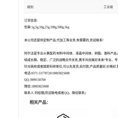
级别
工业级
订货信息:
包装:1g;5g;10g;25g;100g;500g;1kg
本公司还提供定制产品,代加工等业务,有需要的,欢迎联系!
阿尔法是专业从事医药/材料中间体、液晶中间体、树脂、香料产品
结成长期、稳定、广泛的战略合作关系,携手共创美好未来!专业、专
针对高校或者国家科研单位,可以先发货,后付款,产品质量好,价格好,售
电话:0371-53778726/18003825608
QQ:3999158769
微信:18003825608
联系人:刘经理(欢迎致电或者QQ、微信联系)
相关产品：