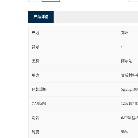
产品详请
产地
郑州
/
货号
品牌
阿尔法
用途
合成材料
5g;25g;100
包装规格
1262197-8
CAS编号
别名
6-甲氧基-
98%
纯度