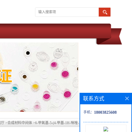
联系方式
手机：
18003825608
展厅
>
合成材料中间体
>
6-甲氧基-5-(4-甲基-1H-咪唑-1-基)吡啶甲酸甲酯