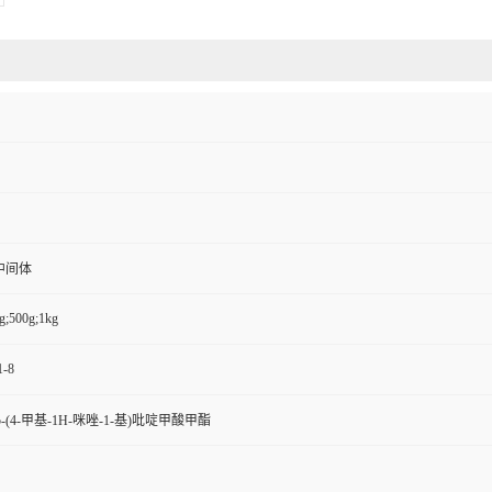
中间体
g;500g;1kg
1-8
5-(4-甲基-1H-咪唑-1-基)吡啶甲酸甲酯