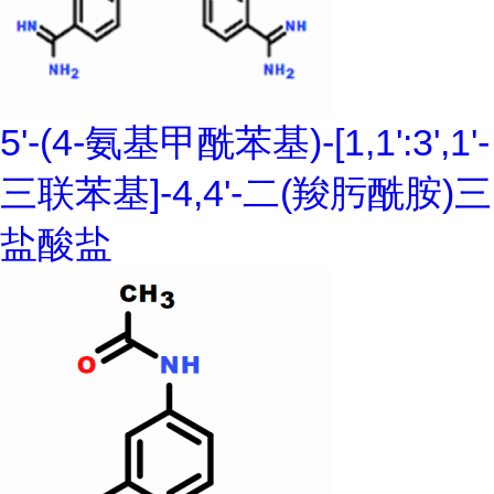
5'-(4-氨基甲酰苯基)-[1,1':3',1'-
三联苯基]-4,4'-二(羧肟酰胺)三
盐酸盐