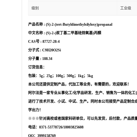
级别
工业级
产品名称
:
(S)-2-(tert-Butyldimethylsilyloxy)propanal
中文名称
:
(S)-2-(叔丁基二甲基硅烷氧基)丙醛
CAS号 :
87727-28-4
分子式
:
C9H20O2Si
分子量
:
188.34
订货信息：
包装：
5g；25g；100g；500g；1kg；5kg
本公司还提供定制产品，代加工等业务，有需要的，欢迎联系！
阿尔法是一家专业从事化工
/化学品研发、生产、销售为一体的化工
进行了技术开发、小试、中试、生产。同时本公司接受产品定制合
学出力！
※※※
针对高校或者国家科研单位，可以先发货，后付款，产品质
电话：
0371-53778726/18003825608
QQ：3999158769