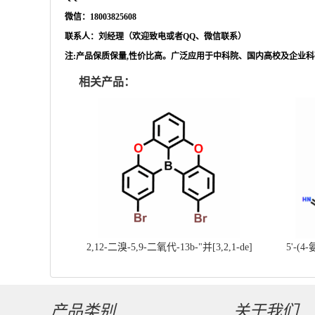
微信：
18003825608
联系人：刘经理（欢迎致电或者
QQ、微信联系）
注
:产品保质保量,性价比高。广泛应用于中科院、国内高校及企业
相关产品：
2,12-二溴-5,9-二氧代-13b-"并[3,2,1-de]
5'-(4
蒽||CAS号：2417303-49-0||科研现货产
基]
品；对国内高校及研究所先发货、后付款
产品类别
关于我们