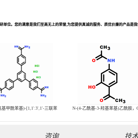
科研单位。您的满意是我们至高无上的荣誉,为您提供真诚的服务、质优价廉的产品是我
-氨基甲酰苯基)-[1,1':3',1'-三联苯
N-(4-乙酰基-3-羟基苯基)乙酰胺，
-4,4'-二(羧肟酰胺)三盐酸盐
号：40547-58-8现货促销产品
咨询
技