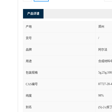
产品详请
产地
郑州
/
货号
品牌
阿尔法
用途
合成材料
5g;25g;100
包装规格
87727-28-
CAS编号
98%
纯度
别名
(S)-2-