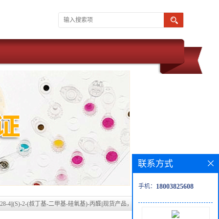
联系方式
手机：
18003825608
7-28-4||(S)-2-(叔丁基-二甲基-硅氧基)-丙醛||现货产品，质优价廉，高校