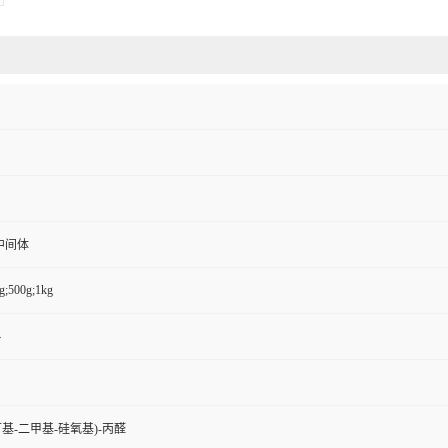
中间体
g;500g;1kg
4
(叔丁基-二甲基-硅氧基)-丙醛