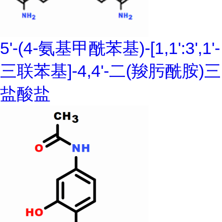
5'-(4-氨基甲酰苯基)-[1,1':3',1'-
三联苯基]-4,4'-二(羧肟酰胺)三
盐酸盐