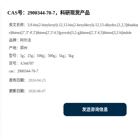
CAS号：2900344-70-7，科研现货产品
英文名称：
3,9-bis(2-butyloctyl)-12,13-bis(2-hexyldecyl)-12,13-dihydro-[1,2,5]thiadia
e]thieno[2'',3'':4',5']thieno[2',3':4,5]pyrrolo[3,2-g]thieno[2',3':4,5]thieno[3,2-b]indole
品牌：
阿尔法
产地：
郑州
型号：
5g；25g；100g；500g；1kg；5kg
货号：
A344707
cas：
2900344-70-7
发布日期：
2024-04-23
更新日期：
2026-08-07
发送咨询信息