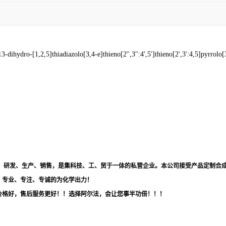
dro-[1,2,5]thiadiazolo[3,4-e]thieno[2'',3'':4',5']thieno[2',3':4,5]pyrrolo[3,
品，研发、生产、销售，是集科技、工、贸于一体的私营企业。本公司接受产品定制合
！专业、专注、专诚的为化学出力！
价格好，售后服务更好！！选择阿尔法，会让您事半功倍！！！