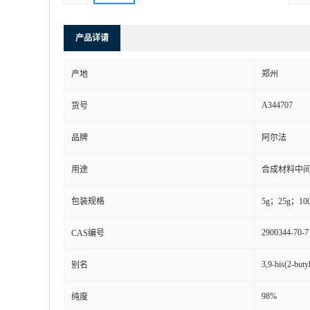
产品详请
产地
郑州
A344707
货号
品牌
阿尔法
用途
合成材料中
包装规格
5g；25g；10
2900344-70-7
CAS编号
3,9-bis(2-butyl
别名
98%
纯度