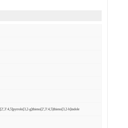
[2',3':4,5]pyrrolo[3,2-g]thieno[2',3':4,5]thieno[3,2-b]indole