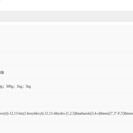
间体
0g；500g；1kg；5kg
octyl)-12,13-bis(2-hexyldecyl)-12,13-dihydro-[1,2,5]thiadiazolo[3,4-e]thieno[2'',3'':4',5']thieno