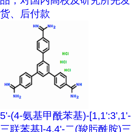
货、后付款
5'-(4-氨基甲酰苯基)-[1,1':3',1'-
三联苯基]-4,4'-二(羧肟酰胺)三