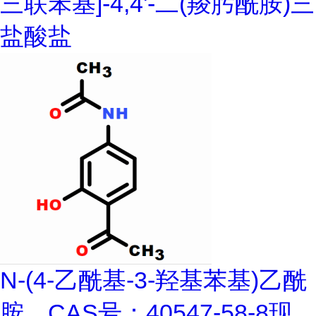
三联苯基]-4,4'-二(羧肟酰胺)三
盐酸盐
N-(4-乙酰基-3-羟基苯基)乙酰
胺，CAS号：40547-58-8现