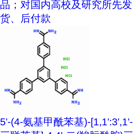
品；对国内高校及研究所先发
货、后付款
5'-(4-氨基甲酰苯基)-[1,1':3',1'-