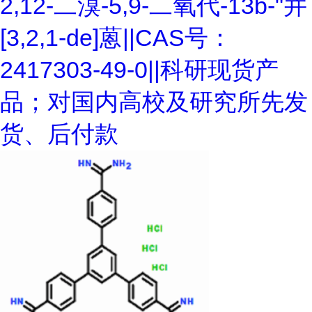
2,12-二溴-5,9-二氧代-13b-"并
[3,2,1-de]蒽||CAS号：
2417303-49-0||科研现货产
品；对国内高校及研究所先发
货、后付款