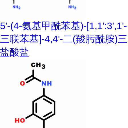
5'-(4-氨基甲酰苯基)-[1,1':3',1'-
三联苯基]-4,4'-二(羧肟酰胺)三
盐酸盐