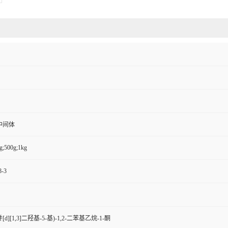
中间体
g;500g;1kg
8-3
并[d][1,3]二羟基-5-基)-1,2-二苯基乙烷-1-酮