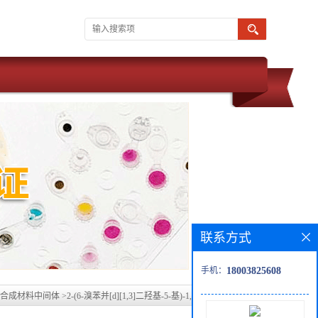
联系方式
手机：
18003825608
合成材料中间体
>
2-(6-溴苯并[d][1,3]二羟基-5-基)-1,2-二苯基乙烷-1-酮