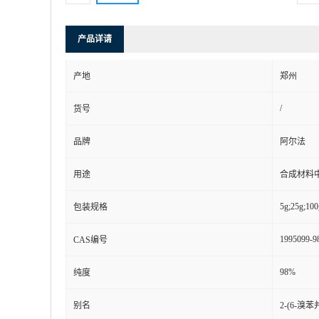
产品详请
产地
郑州
/
货号
品牌
阿尔法
用途
合成材料
5g;25g;100
包装规格
1995099-9
CAS编号
98%
纯度
别名
2-(6-溴苯