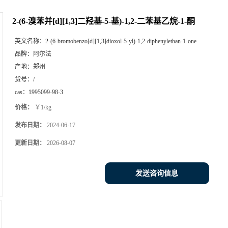
2-(6-溴苯并[d][1,3]二羟基-5-基)-1,2-二苯基乙烷-1-酮
英文名称：
2-(6-bromobenzo[d][1,3]dioxol-5-yl)-1,2-diphenylethan-1-one
品牌：
阿尔法
产地：
郑州
货号：
/
cas：
1995099-98-3
价格：
￥1/kg
发布日期：
2024-06-17
更新日期：
2026-08-07
发送咨询信息