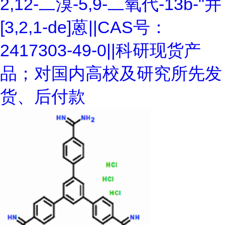
2,12-二溴-5,9-二氧代-13b-"并
[3,2,1-de]蒽||CAS号：
2417303-49-0||科研现货产
品；对国内高校及研究所先发
货、后付款