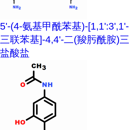
5'-(4-氨基甲酰苯基)-[1,1':3',1'-
三联苯基]-4,4'-二(羧肟酰胺)三
盐酸盐