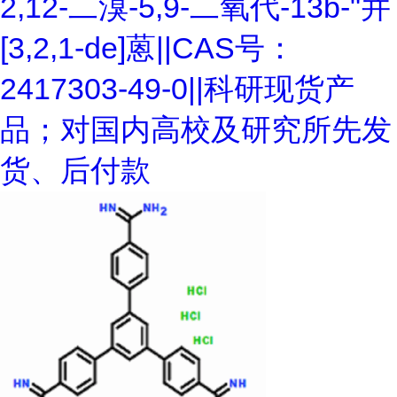
2,12-二溴-5,9-二氧代-13b-"并
[3,2,1-de]蒽||CAS号：
2417303-49-0||科研现货产
品；对国内高校及研究所先发
货、后付款