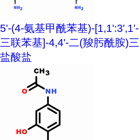
5'-(4-氨基甲酰苯基)-[1,1':3',1'-
三联苯基]-4,4'-二(羧肟酰胺)三
盐酸盐