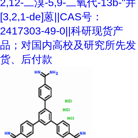
2,12-二溴-5,9-二氧代-13b-"并
[3,2,1-de]蒽||CAS号：
2417303-49-0||科研现货产
品；对国内高校及研究所先发
货、后付款