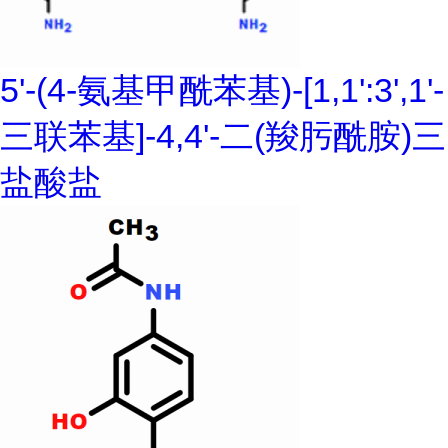
5'-(4-氨基甲酰苯基)-[1,1':3',1'-
三联苯基]-4,4'-二(羧肟酰胺)三
盐酸盐