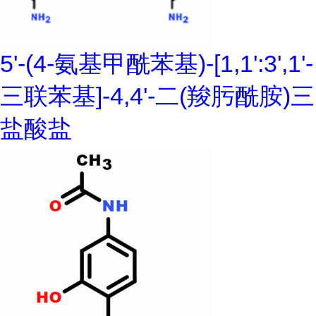
5'-(4-氨基甲酰苯基)-[1,1':3',1'-
三联苯基]-4,4'-二(羧肟酰胺)三
盐酸盐