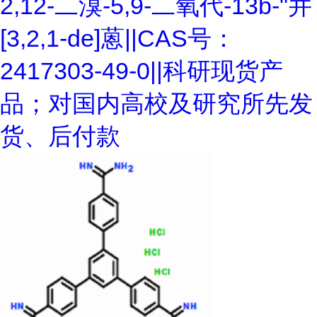
2,12-二溴-5,9-二氧代-13b-"并
[3,2,1-de]蒽||CAS号：
2417303-49-0||科研现货产
品；对国内高校及研究所先发
货、后付款