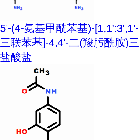
5'-(4-氨基甲酰苯基)-[1,1':3',1'-
三联苯基]-4,4'-二(羧肟酰胺)三
盐酸盐