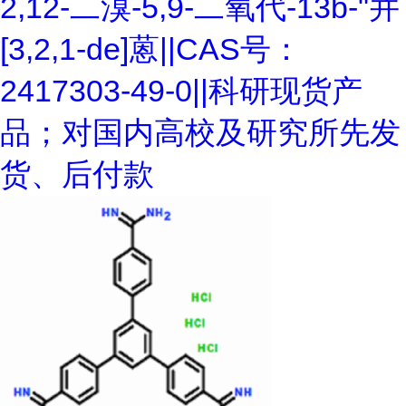
2,12-二溴-5,9-二氧代-13b-"并
[3,2,1-de]蒽||CAS号：
2417303-49-0||科研现货产
品；对国内高校及研究所先发
货、后付款