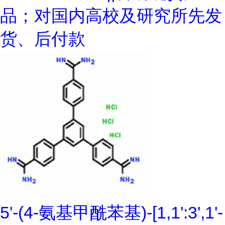
品；对国内高校及研究所先发
货、后付款
5'-(4-氨基甲酰苯基)-[1,1':3',1'-