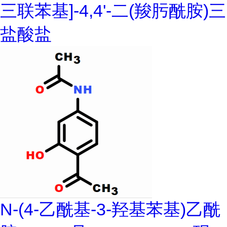
三联苯基]-4,4'-二(羧肟酰胺)三
盐酸盐
N-(4-乙酰基-3-羟基苯基)乙酰