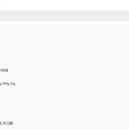
中间体
g;500g;1kg
8
苯基-环己酮