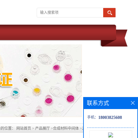
联系方式
手机：
18003825608
前的位置：
网站首页
>
产品展厅
>
合成材料中间体
>
2-氯-2-苯基-环己酮