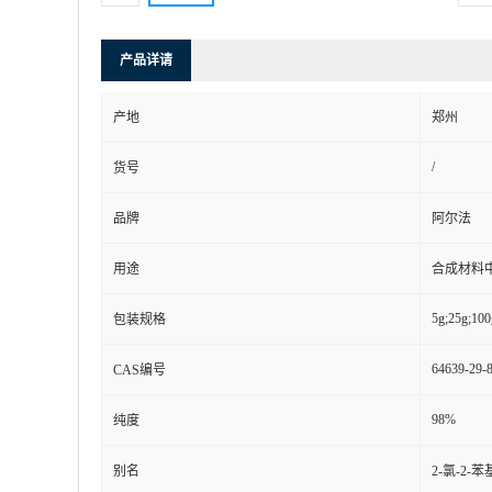
产品详请
产地
郑州
/
货号
品牌
阿尔法
用途
合成材料
5g;25g;100
包装规格
64639-29-
CAS编号
98%
纯度
别名
2-氯-2-