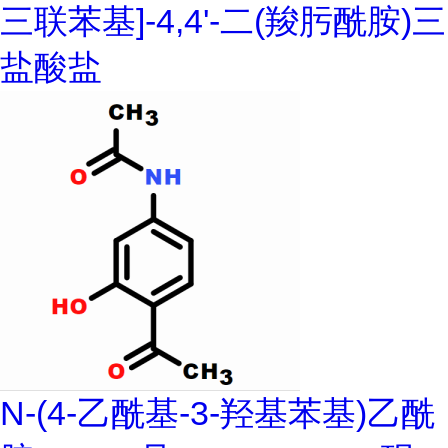
三联苯基]-4,4'-二(羧肟酰胺)三
盐酸盐
N-(4-乙酰基-3-羟基苯基)乙酰