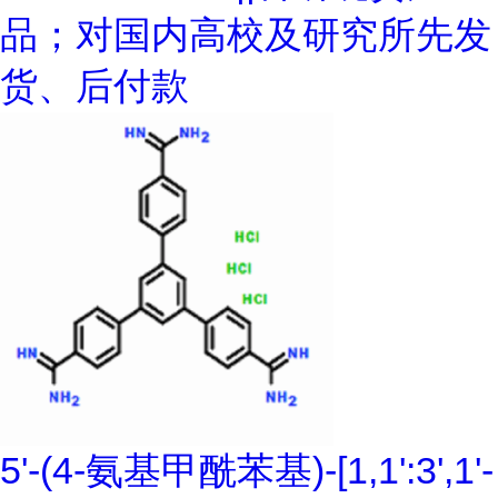
品；对国内高校及研究所先发
货、后付款
5'-(4-氨基甲酰苯基)-[1,1':3',1'-