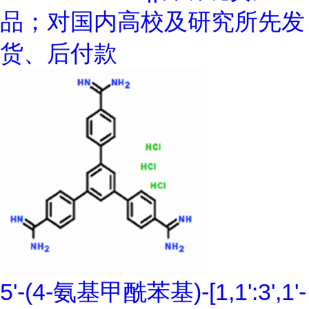
品；对国内高校及研究所先发
货、后付款
5'-(4-氨基甲酰苯基)-[1,1':3',1'-