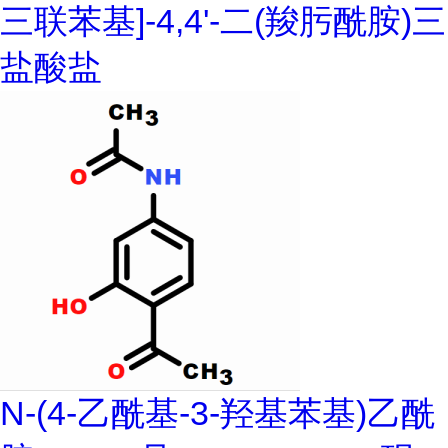
三联苯基]-4,4'-二(羧肟酰胺)三
盐酸盐
N-(4-乙酰基-3-羟基苯基)乙酰