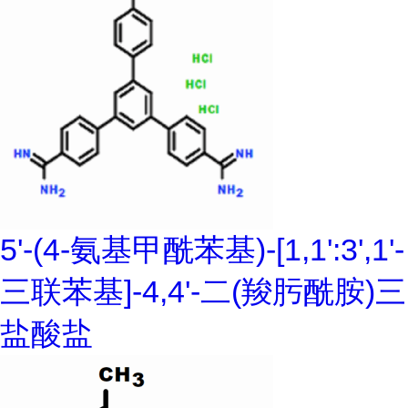
5'-(4-氨基甲酰苯基)-[1,1':3',1'-
三联苯基]-4,4'-二(羧肟酰胺)三
盐酸盐