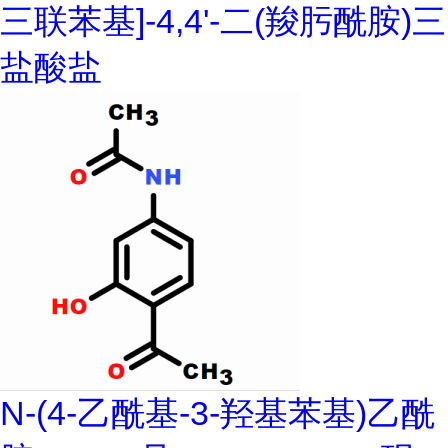
三联苯基]-4,4'-二(羧肟酰胺)三
盐酸盐
N-(4-乙酰基-3-羟基苯基)乙酰