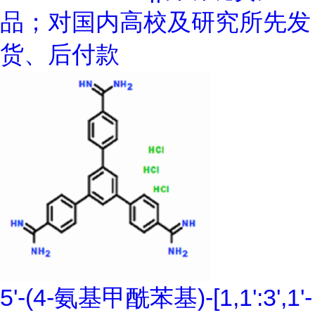
品；对国内高校及研究所先发
货、后付款
5'-(4-氨基甲酰苯基)-[1,1':3',1'-