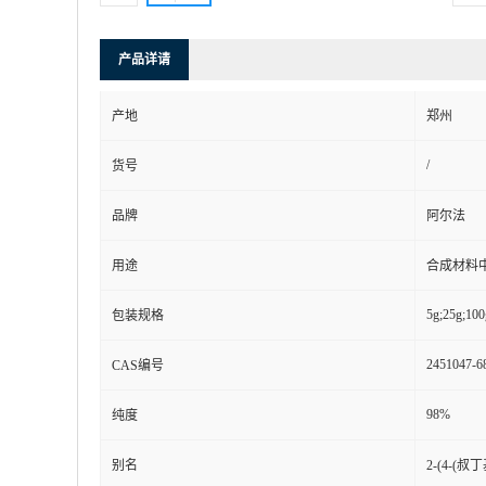
产品详请
产地
郑州
/
货号
品牌
阿尔法
用途
合成材料
5g;25g;100
包装规格
2451047-6
CAS编号
98%
纯度
别名
2-(4-(叔