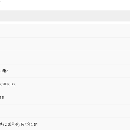
中间体
g;500g;1kg
8-8
丁基)-2-碘苯基)环己烷-1-酮