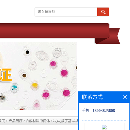
联系方式
手机：
18003825608
首页
>
产品展厅
>
合成材料中间体
>
2-(4-(叔丁基)-2-碘苯基)环己烷-1-酮