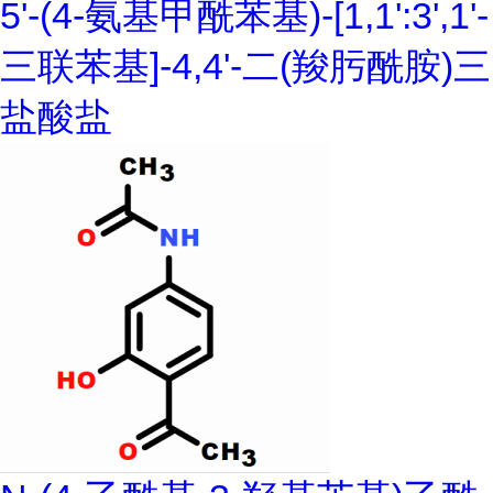
5'-(4-氨基甲酰苯基)-[1,1':3',1'-
三联苯基]-4,4'-二(羧肟酰胺)三
盐酸盐