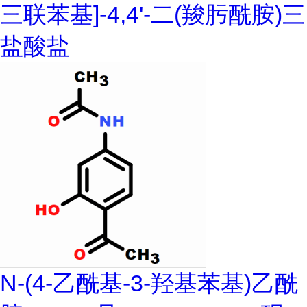
三联苯基]-4,4'-二(羧肟酰胺)三
盐酸盐
N-(4-乙酰基-3-羟基苯基)乙酰