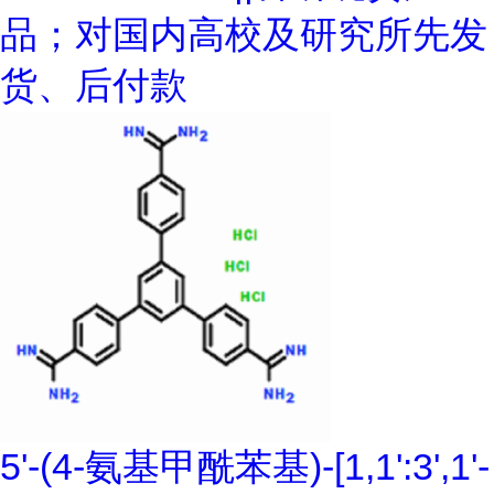
品；对国内高校及研究所先发
货、后付款
5'-(4-氨基甲酰苯基)-[1,1':3',1'-