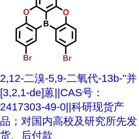
2,12-二溴-5,9-二氧代-13b-"并
[3,2,1-de]蒽||CAS号：
2417303-49-0||科研现货产
品；对国内高校及研究所先发
货、后付款