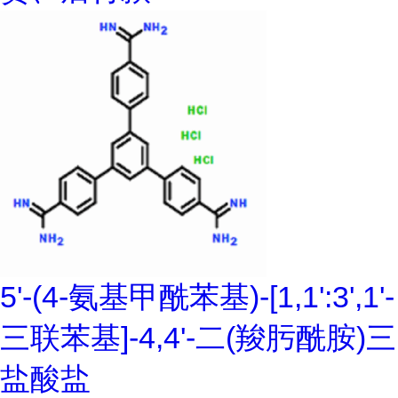
5'-(4-氨基甲酰苯基)-[1,1':3',1'-
三联苯基]-4,4'-二(羧肟酰胺)三
盐酸盐