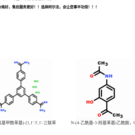
价格好，售后服务更好！！选择阿尔法，会让您事半功倍！！！
-氨基甲酰苯基)-[1,1':3',1'-三联苯
N-(4-乙酰基-3-羟基苯基)乙酰胺，
-4,4'-二(羧肟酰胺)三盐酸盐
号：40547-58-8现货促销产品