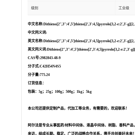
级别
工业级
中文名称
:Dithieno[2′′,3′′:4′,5′]thieno[2′,3′:4,5]pyrrolo[3,2-e:2′,3′-g]
中文同义词
:
英文名称
:Dithieno[2′′,3′′:4′,5′]thieno[2′,3′:4,5]pyrrolo[3,2-e:2′,3′-g]
英文同义词
:Dithieno[2′′,3′′:4′,5′]thieno[2′,3′:4,5]pyrrolo[3,2-e:2′,3′-
CAS号:2982843-48-9
分子式
:C42H54N4S5
分子量
:775.24
订货信息：
包装：
5g；25g；100g；500g；1kg；5kg
本公司还提供定制产品，代加工等业务，有需要的，欢迎联系！
阿尔法是专业从事医药
/材料中间体、液晶中间体、树脂、香料产
来访，结成长期、稳定、广泛的战略合作关系，携手共创美好未来