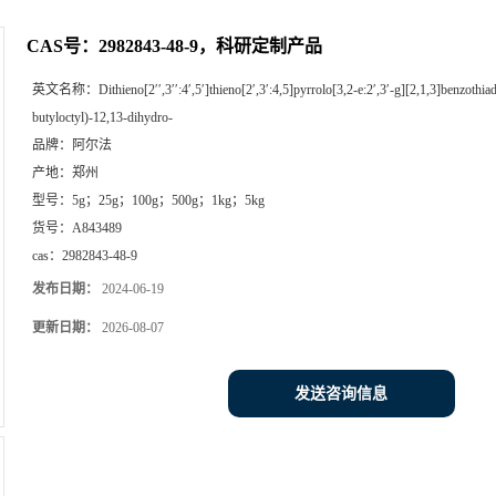
CAS号：2982843-48-9，科研定制产品
英文名称：
Dithieno[2′′,3′′:4′,5′]thieno[2′,3′:4,5]pyrrolo[3,2-e:2′,3′-g][2,1,3]benzothiad
butyloctyl)-12,13-dihydro-
品牌：
阿尔法
产地：
郑州
型号：
5g；25g；100g；500g；1kg；5kg
货号：
A843489
cas：
2982843-48-9
发布日期：
2024-06-19
更新日期：
2026-08-07
发送咨询信息