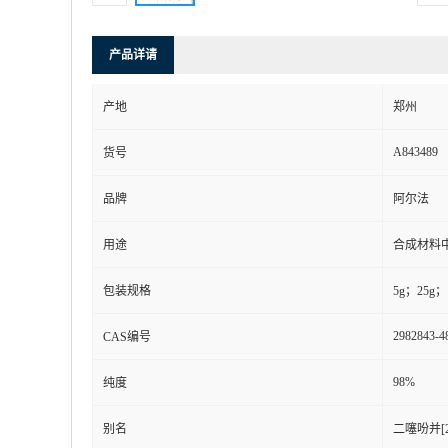
产品详请
产地
郑州
A843489
货号
品牌
阿尔法
用途
合成材料
包装规格
5g；25g；
2982843-4
CAS编号
98%
纯度
别名
二噻吩并[2′