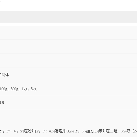
中间体
100g；500g；1kg；5kg
8-9
′，3′′：4′，5′]噻吩并[2'，3′：4,5]吡咯并[3,2-e:2′，3’-g][2,1,3]苯并噻二唑，3,9-双（2