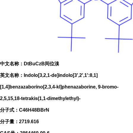
中文名称：
DtBuCzB间位溴
英文名称：
Indolo[3,2,1-de]indolo[3′,2′,1′:8,1]
[1,4]benzazaborino[2,3,4-kl]phenazaborine, 9-bromo-
2,5,15,18-tetrakis(1,1-dimethylethyl)-
分子式：C46H48BBrN
分子量：2719.616