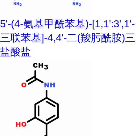
5'-(4-氨基甲酰苯基)-[1,1':3',1'-
三联苯基]-4,4'-二(羧肟酰胺)三
盐酸盐