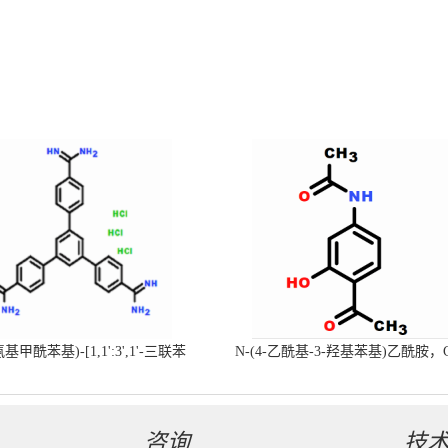
-氨基甲酰苯基)-[1,1':3',1'-三联苯
N-(4-乙酰基-3-羟基苯基)乙酰胺，
-4,4'-二(羧肟酰胺)三盐酸盐
号：40547-58-8现货促销产品
咨询
技