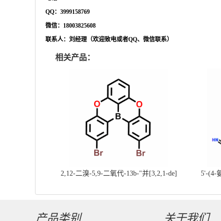
QQ：3999158769
微信：
18003825608
联系人：刘经理（欢迎致电或者
QQ、微信联系）
相关产品：
2,12-二溴-5,9-二氧代-13b-"并[3,2,1-de]
5'-(4
蒽||CAS号：2417303-49-0||科研现货产
基]
品；对国内高校及研究所先发货、后付款
产品类别
关于我们