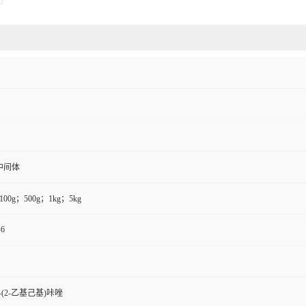
中间体
100g；500g；1kg；5kg
-6
9-(2-乙基己基)咔唑