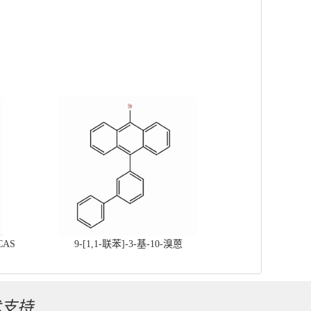
CAS
9-[1,1-联苯]-3-基-10-溴蒽
术支持