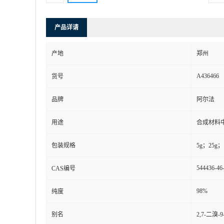
产品详请
产地
郑州
A436466
货号
品牌
阿尔法
用途
合成材料
包装规格
5g；25g；
544436-46
CAS编号
98%
纯度
别名
2,7-二溴-