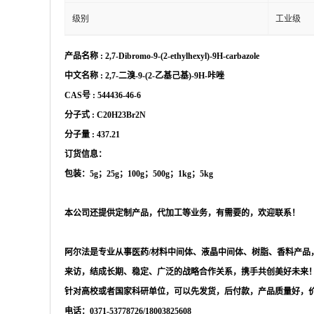
级别
工业级
产品名称
:
2,7-Dibromo-9-(2-ethylhexyl)-9H-carbazole
中文名称
:
2,7-二溴-9-(2-乙基己基)-9H-咔唑
CAS号 :
544436-46-6
分子式
:
C20H23Br2N
分子量
:
437.21
订货信息：
包装：
5g；25g；100g；500g；1kg；5kg
本公司还提供定制产品，代加工等业务，有需要的，欢迎联系！
阿尔法是专业从事医药
/材料中间体、液晶中间体、树脂、香料产
来访，结成长期、稳定、广泛的战略合作关系，携手共创美好未来
针对高校或者国家科研单位，可以先发货，后付款，产品质量好，
电话：
0371-53778726/18003825608