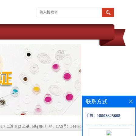
联系方式
手机：
18003825608
>
2,7-二溴-9-(2-乙基己基)-9H-咔唑，CAS号：544436-46-6科研现货产品