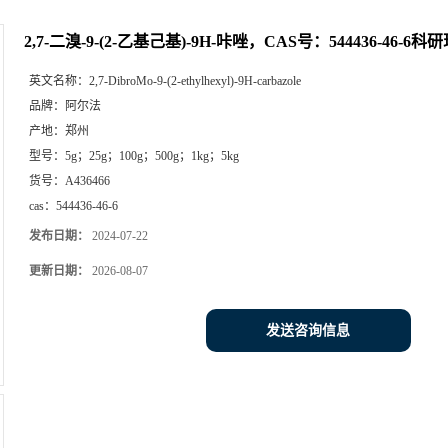
2,7-二溴-9-(2-乙基己基)-9H-咔唑，CAS号：544436-46-6
英文名称：
2,7-DibroMo-9-(2-ethylhexyl)-9H-carbazole
品牌：
阿尔法
产地：
郑州
型号：
5g；25g；100g；500g；1kg；5kg
货号：
A436466
cas：
544436-46-6
发布日期：
2024-07-22
更新日期：
2026-08-07
发送咨询信息