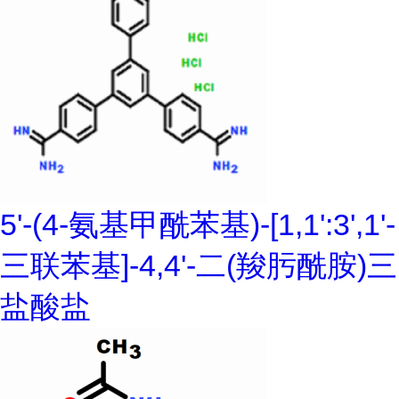
5'-(4-氨基甲酰苯基)-[1,1':3',1'-
三联苯基]-4,4'-二(羧肟酰胺)三
盐酸盐