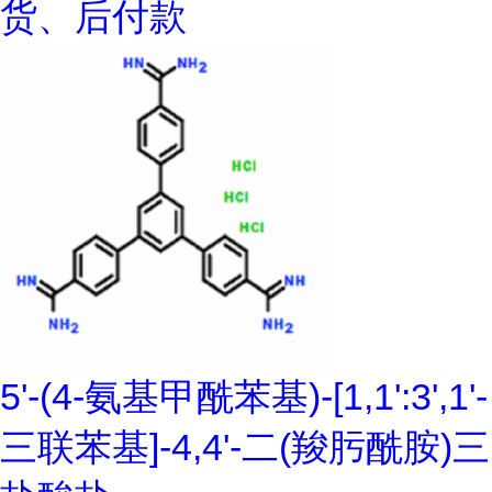
货、后付款
5'-(4-氨基甲酰苯基)-[1,1':3',1'-
三联苯基]-4,4'-二(羧肟酰胺)三