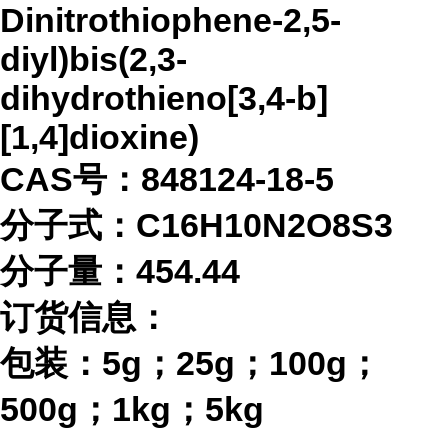
Dinitrothiophene-2,5-
diyl)bis(2,3-
dihydrothieno[3,4-b]
[1,4]dioxine)
CAS号：848124-18-5
分子式：
C16H10N2O8S3
分子量：
454.44
订货信息：
包装：
5g；25g；100g；
500g；1kg；5kg