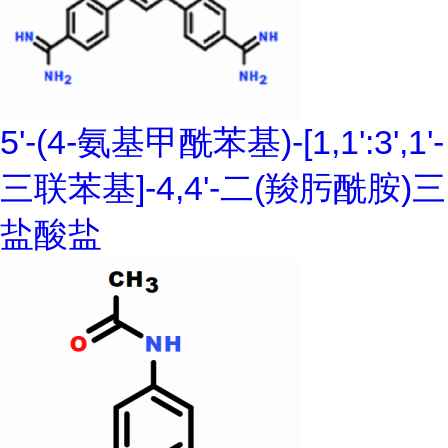
5'-(4-氨基甲酰苯基)-[1,1':3',1'-
三联苯基]-4,4'-二(羧肟酰胺)三
盐酸盐