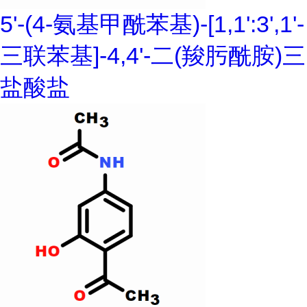
5'-(4-氨基甲酰苯基)-[1,1':3',1'-
三联苯基]-4,4'-二(羧肟酰胺)三
盐酸盐