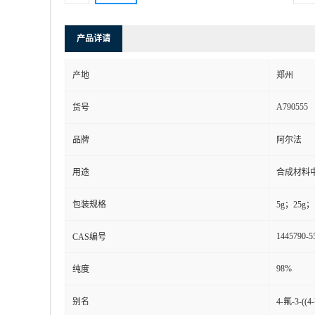
产品详请
产地
郑州
A790555
货号
品牌
阿尔法
用途
合成材料
包装规格
5g；25g；
1445790-5
CAS编号
98%
纯度
别名
4-氟-3-(