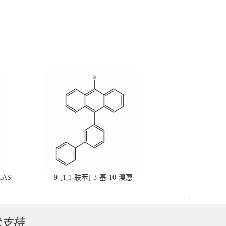
CAS
9-[1,1-联苯]-3-基-10-溴蒽
术支持