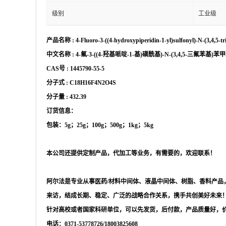
级别
工业级
产品名称
:
4-Fluoro-3-((4-hydroxypiperidin-1-yl)sulfonyl)-N-(3,4,5-
中文名称
:
4-氟-3-((4-羟基哌啶-1-基)磺酰基)-N-(3,4,5-三氟苯基)
CAS号 :
1445790-55-5
分子式
:
C18H16F4N2O4S
分子量
:
432.39
订货信息：
包装：
5g；25g；100g；500g；1kg；5kg
本公司还提供定制产品，代加工等业务，有需要的，欢迎联系！
阿尔法是专业从事医药
/材料中间体、液晶中间体、树脂、香料产
来访，结成长期、稳定、广泛的战略合作关系，携手共创美好未来
针对高校或者国家科研单位，可以先发货，后付款，产品质量好，
电话：
0371-53778726/18003825608