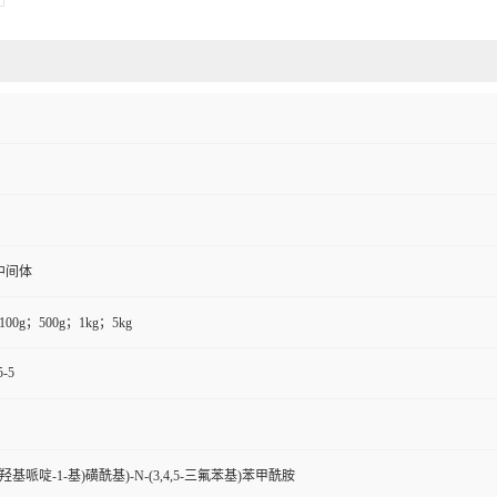
中间体
100g；500g；1kg；5kg
5-5
(4-羟基哌啶-1-基)磺酰基)-N-(3,4,5-三氟苯基)苯甲酰胺