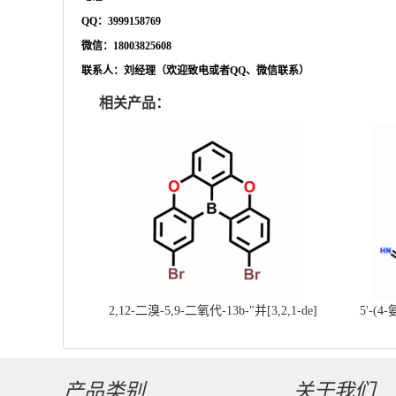
QQ：3999158769
微信：
18003825608
联系人：刘经理（欢迎致电或者
QQ、微信联系）
相关产品：
2,12-二溴-5,9-二氧代-13b-"并[3,2,1-de]
5'-(4
蒽||CAS号：2417303-49-0||科研现货产
基]
品；对国内高校及研究所先发货、后付款
产品类别
关于我们