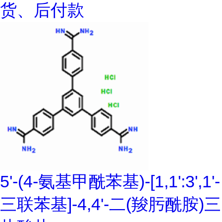
货、后付款
5'-(4-氨基甲酰苯基)-[1,1':3',1'-
三联苯基]-4,4'-二(羧肟酰胺)三