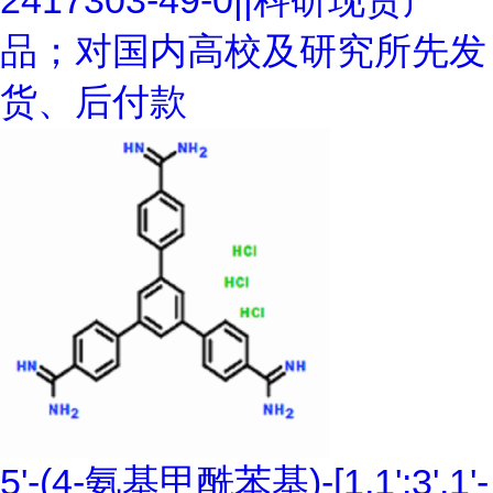
2417303-49-0||科研现货产
品；对国内高校及研究所先发
货、后付款
5'-(4-氨基甲酰苯基)-[1,1':3',1'-