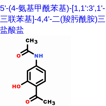
5'-(4-氨基甲酰苯基)-[1,1':3',1'-
三联苯基]-4,4'-二(羧肟酰胺)三
盐酸盐