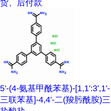
货、后付款
5'-(4-氨基甲酰苯基)-[1,1':3',1'-
三联苯基]-4,4'-二(羧肟酰胺)三