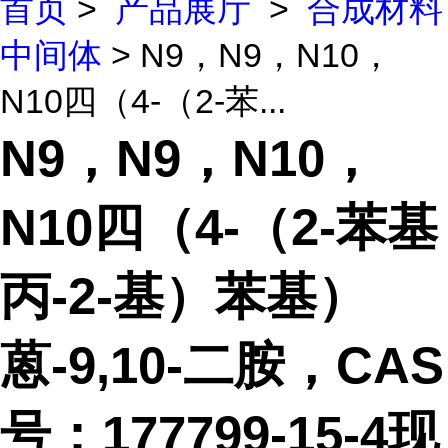
首页
>
产品展厅
>
合成材料
中间体
> N9，N9，N10，
N10四（4-（2-苯...
N9，N9，N10，
N10四（4-（2-苯基
丙-2-基）苯基）
蒽-9,10-二胺，CAS
号：177799-15-4现