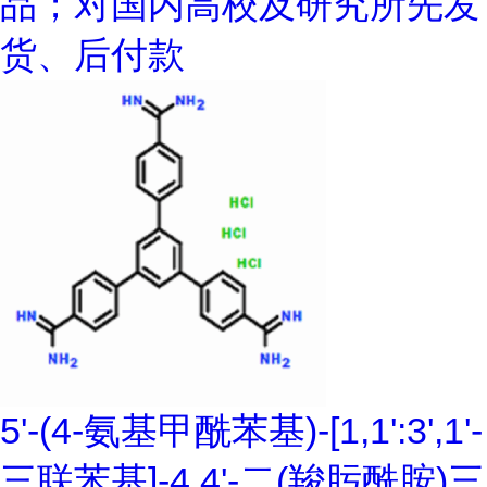
品；对国内高校及研究所先发
货、后付款
5'-(4-氨基甲酰苯基)-[1,1':3',1'-
三联苯基]-4,4'-二(羧肟酰胺)三