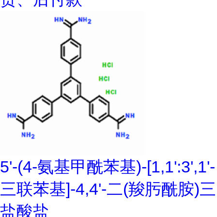
5'-(4-氨基甲酰苯基)-[1,1':3',1'-
三联苯基]-4,4'-二(羧肟酰胺)三
盐酸盐