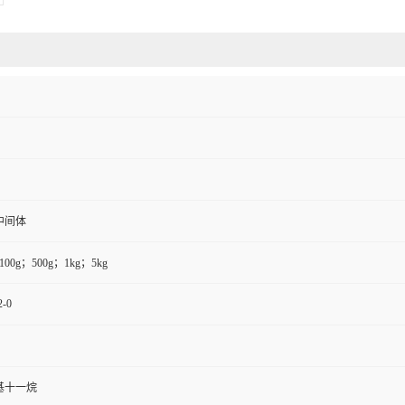
中间体
100g；500g；1kg；5kg
2-0
丁基十一烷