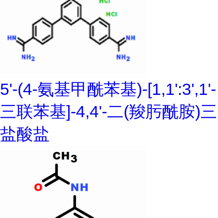
5'-(4-氨基甲酰苯基)-[1,1':3',1'-
三联苯基]-4,4'-二(羧肟酰胺)三
盐酸盐