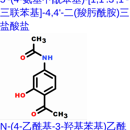
三联苯基]-4,4'-二(羧肟酰胺)三
盐酸盐
N-(4-乙酰基-3-羟基苯基)乙酰