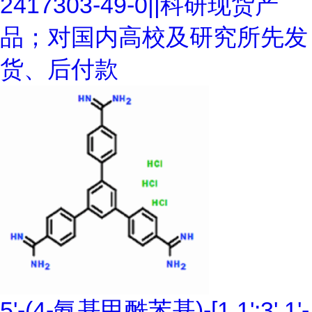
2417303-49-0||科研现货产
品；对国内高校及研究所先发
货、后付款
5'-(4-氨基甲酰苯基)-[1,1':3',1'-