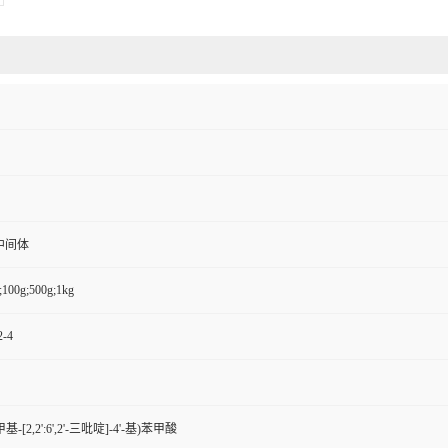
中间体
;100g;500g;1kg
2-4
二甲基-[2,2':6',2'-三吡啶]-4'-基)苯甲酸