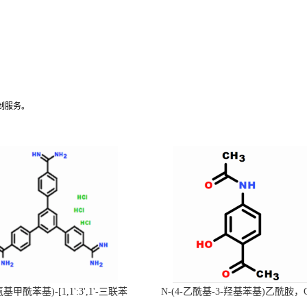
制服务。
-氨基甲酰苯基)-[1,1':3',1'-三联苯
N-(4-乙酰基-3-羟基苯基)乙酰胺，