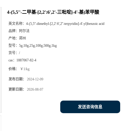
4-(5,5''-二甲基-[2,2':6',2'-三吡啶]-4'-基)苯甲酸
英文名称：
4-(5,5''-dimethyl-[2,2':6',2''-terpyridin]-4'-yl)benzoic acid
品牌：
阿尔法
产地：
郑州
型号：
5g;10g;25g;100g;500g;1kg
货号：
/
cas：
1887067-82-4
价格：
￥1/kg
发布日期：
2024-12-09
更新日期：
2026-08-07
发送咨询信息