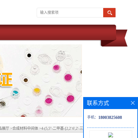
联系方式
手机：
18003825608
品展厅
>
合成材料中间体
>
4-(5,5''-二甲基-[2,2':6',2'-三吡啶]-4'-基)苯甲酸