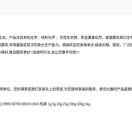
企业。产品涉及有机化学、材料化学 、手性化合物、贵金属催化剂、氨基酸及其衍生
服务,并具备稳定批次的放大生产能力。竭诚欢迎您来电来访,结成长期、稳定、广泛的
好,售后服务更好!!选择阿尔法,会让您事半功倍!!!
科研单位。您的满意是我们至高无上的荣誉,为您提供真诚的服务、质优价廉的产品是我
9;3002613645;包装:1g;5g;10g;25g;100g;500g;1kg