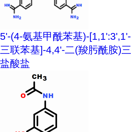
5'-(4-氨基甲酰苯基)-[1,1':3',1'-
三联苯基]-4,4'-二(羧肟酰胺)三
盐酸盐